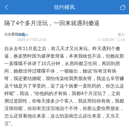
纽约楼凤
隔了4个多月没玩，一回来就遇到傻逼
点击重新加载
langzi
楼主
2026-4-7 03:12:43
120104
14
自从去年11月底之后，前几天才又出来玩。昨天遇到个傻
逼，换姿势时因为避孕套滑落，本来我啥也不说，但她在那
一直喋喋不休讲了10几分钟，从房间都卫生间，再回到房
间，她都没停过喋喋不休，一顿输出，她说“你有没有病
呀，我还要结婚呢，我怕传染给我男朋友呀，我这么辛苦赚
这个钱是为了享受的，染了这个病要一直吃药的，你怎么这
样呢”，我说，“你他妈的才有病，我都4个月没玩了，之前
测过是阴性，你每天接多少个客人，我反而怕你有病，我都
没屌你呢，你却有完没完地说个不停，你那么爱你男朋友，
怎么还背着他出来卖，这么怕染病怎么还出来卖，又当又
立”。