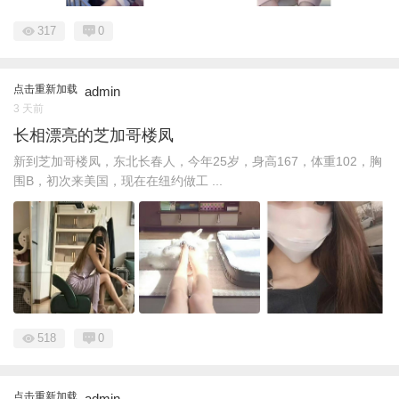
317
0
点击重新加载
admin
3 天前
长相漂亮的芝加哥楼凤
新到芝加哥楼凤，东北长春人，今年25岁，身高167，体重102，胸
围B，初次来美国，现在在纽约做工 ...
518
0
点击重新加载
admin