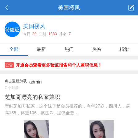
美国楼凤
美国楼凤
今日:
20
主题:
1333
排名:
7
全部
最新
热门
热帖
精华
开通会员查看更多验证报告和个人兼职信息！
公告
点击重新加载
admin
7 小时前
芝加哥漂亮的私家兼职
新到芝加哥私家，这个妹子是会员推荐的，今年27岁，四川人，身
高165，体重106，胸围C，提供全套 ...